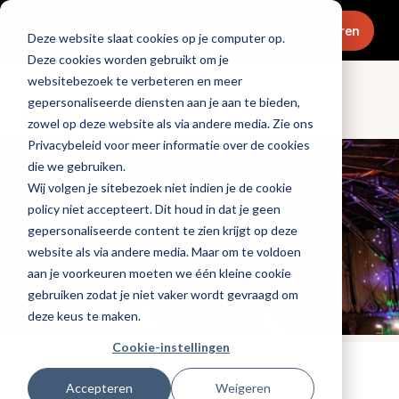
Menu
Abonneren
Deze website slaat cookies op je computer op.
Deze cookies worden gebruikt om je
websitebezoek te verbeteren en meer
gepersonaliseerde diensten aan je aan te bieden,
Openingen & design
zowel op deze website als via andere media. Zie ons
Privacybeleid voor meer informatie over de cookies
die we gebruiken.
Wij volgen je sitebezoek niet indien je de cookie
policy niet accepteert. Dit houd in dat je geen
gepersonaliseerde content te zien krijgt op deze
website als via andere media. Maar om te voldoen
aan je voorkeuren moeten we één kleine cookie
gebruiken zodat je niet vaker wordt gevraagd om
deze keus te maken.
Cookie-instellingen
Tags:
hotels
,
cocktails
,
nieuwe-zaken
Accepteren
Weigeren
Gepubliceerd op: 2 november 2021