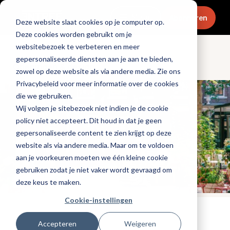
Menu
Abonneren
Deze website slaat cookies op je computer op.
Deze cookies worden gebruikt om je
websitebezoek te verbeteren en meer
gepersonaliseerde diensten aan je aan te bieden,
Openingen & design
zowel op deze website als via andere media. Zie ons
Privacybeleid voor meer informatie over de cookies
die we gebruiken.
Wij volgen je sitebezoek niet indien je de cookie
policy niet accepteert. Dit houd in dat je geen
gepersonaliseerde content te zien krijgt op deze
website als via andere media. Maar om te voldoen
aan je voorkeuren moeten we één kleine cookie
gebruiken zodat je niet vaker wordt gevraagd om
deze keus te maken.
Cookie-instellingen
Tags:
hotels
Accepteren
Weigeren
Gepubliceerd op: 31 mei 2021