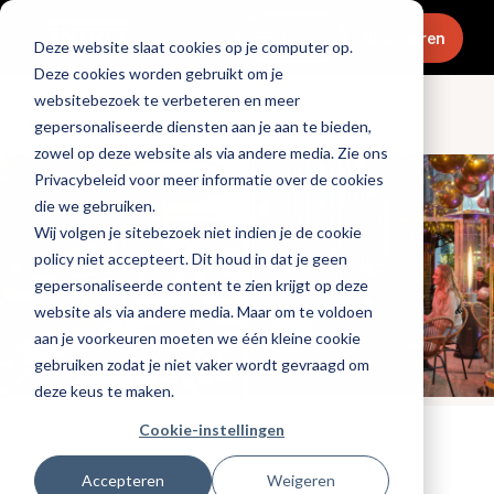
Menu
Abonneren
Deze website slaat cookies op je computer op.
Deze cookies worden gebruikt om je
websitebezoek te verbeteren en meer
Openingen & design
gepersonaliseerde diensten aan je aan te bieden,
zowel op deze website als via andere media. Zie ons
Privacybeleid voor meer informatie over de cookies
die we gebruiken.
Wij volgen je sitebezoek niet indien je de cookie
policy niet accepteert. Dit houd in dat je geen
gepersonaliseerde content te zien krijgt op deze
website als via andere media. Maar om te voldoen
aan je voorkeuren moeten we één kleine cookie
gebruiken zodat je niet vaker wordt gevraagd om
deze keus te maken.
Cookie-instellingen
Tags:
promotioneel
,
terras
,
horecatrend
Gepubliceerd op: 13 februari 2025
Accepteren
Weigeren