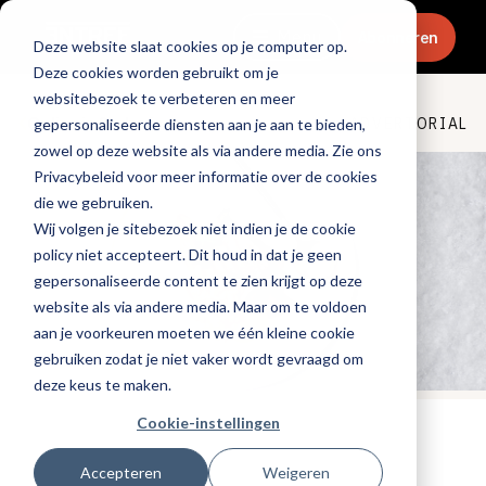
Menu
Abonneren
Deze website slaat cookies op je computer op.
Deze cookies worden gebruikt om je
websitebezoek te verbeteren en meer
Culinair & chefs
ADVERTORIAL
gepersonaliseerde diensten aan je aan te bieden,
zowel op deze website als via andere media. Zie ons
Privacybeleid voor meer informatie over de cookies
die we gebruiken.
Wij volgen je sitebezoek niet indien je de cookie
policy niet accepteert. Dit houd in dat je geen
gepersonaliseerde content te zien krijgt op deze
website als via andere media. Maar om te voldoen
aan je voorkeuren moeten we één kleine cookie
gebruiken zodat je niet vaker wordt gevraagd om
deze keus te maken.
Cookie-instellingen
Tags:
promotioneel
Gepubliceerd op: 16 juli 2025
Accepteren
Weigeren