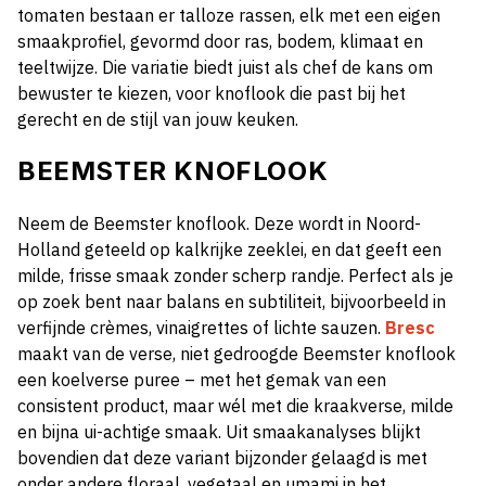
tomaten bestaan er talloze rassen, elk met een eigen
smaakprofiel, gevormd door ras, bodem, klimaat en
teeltwijze. Die variatie biedt juist als chef de kans om
bewuster te kiezen, voor knoflook die past bij het
gerecht en de stijl van jouw keuken.
BEEMSTER KNOFLOOK
Neem de Beemster knoflook. Deze wordt in Noord-
Holland geteeld op kalkrijke zeeklei, en dat geeft een
milde, frisse smaak zonder scherp randje. Perfect als je
op zoek bent naar balans en subtiliteit, bijvoorbeeld in
verfijnde crèmes, vinaigrettes of lichte sauzen.
Bresc
maakt van de verse, niet gedroogde Beemster knoflook
een koelverse puree – met het gemak van een
consistent product, maar wél met die kraakverse, milde
en bijna ui-achtige smaak. Uit smaakanalyses blijkt
bovendien dat deze variant bijzonder gelaagd is met
onder andere floraal, vegetaal en umami in het