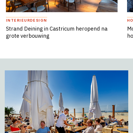
INTERIEURDESIGN
HO
Strand Deining in Castricum heropend na
Mo
grote verbouwing
ho