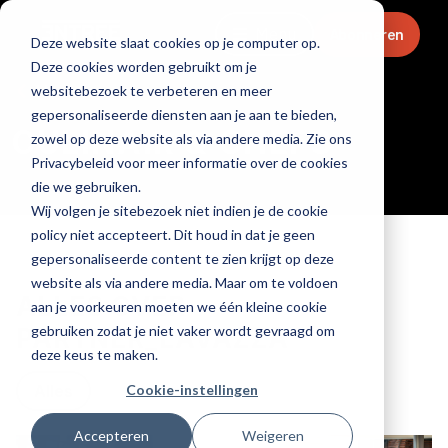
Menu
Abonneren
Deze website slaat cookies op je computer op.
Deze cookies worden gebruikt om je
Home
websitebezoek te verbeteren en meer
gepersonaliseerde diensten aan je aan te bieden,
CULINAIR & CHEFS
zowel op deze website als via andere media. Zie ons
Privacybeleid voor meer informatie over de cookies
die we gebruiken.
Wij volgen je sitebezoek niet indien je de cookie
policy niet accepteert. Dit houd in dat je geen
gepersonaliseerde content te zien krijgt op deze
website als via andere media. Maar om te voldoen
ALLES OVER
aan je voorkeuren moeten we één kleine cookie
gebruiken zodat je niet vaker wordt gevraagd om
PARTNER_LAVAZZA
deze keus te maken.
Cookie-instellingen
Alles
Accepteren
Weigeren