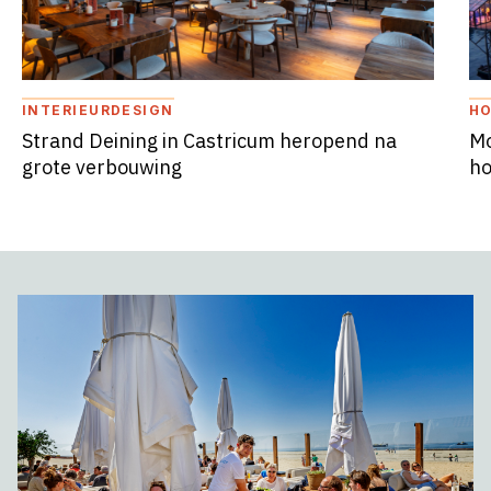
INTERIEURDESIGN
HO
Strand Deining in Castricum heropend na
Mo
grote verbouwing
ho