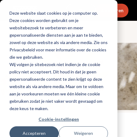
Menu
Abonneren
Deze website slaat cookies op je computer op.
Deze cookies worden gebruikt om je
websitebezoek te verbeteren en meer
Culinair & chefs
gepersonaliseerde diensten aan je aan te bieden,
zowel op deze website als via andere media. Zie ons
Privacybeleid voor meer informatie over de cookies
die we gebruiken.
Wij volgen je sitebezoek niet indien je de cookie
policy niet accepteert. Dit houd in dat je geen
gepersonaliseerde content te zien krijgt op deze
website als via andere media. Maar om te voldoen
aan je voorkeuren moeten we één kleine cookie
gebruiken zodat je niet vaker wordt gevraagd om
deze keus te maken.
Cookie-instellingen
Tags:
promotioneel
Gepubliceerd op: 13 november 2025
Accepteren
Weigeren