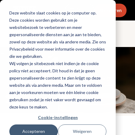
Menu
Abonneren
Deze website slaat cookies op je computer op.
Deze cookies worden gebruikt om je
websitebezoek te verbeteren en meer
gepersonaliseerde diensten aan je aan te bieden,
Culinair & chefs
zowel op deze website als via andere media. Zie ons
Privacybeleid voor meer informatie over de cookies
die we gebruiken.
Wij volgen je sitebezoek niet indien je de cookie
policy niet accepteert. Dit houd in dat je geen
gepersonaliseerde content te zien krijgt op deze
website als via andere media. Maar om te voldoen
aan je voorkeuren moeten we één kleine cookie
gebruiken zodat je niet vaker wordt gevraagd om
deze keus te maken.
Cookie-instellingen
Tags:
michelin
,
chefinterview
Accepteren
Weigeren
Gepubliceerd op: 17 juni 2025