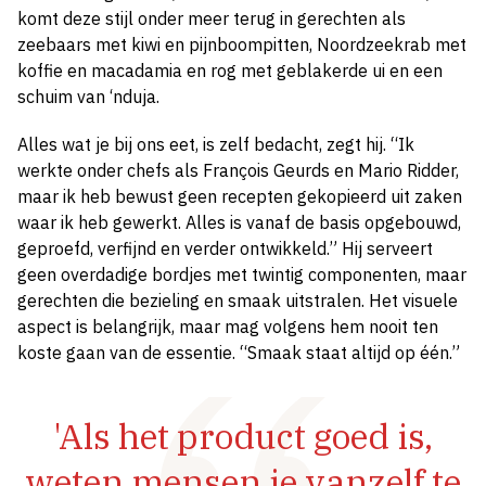
komt deze stijl onder meer terug in gerechten als
zeebaars met kiwi en pijnboompitten, Noordzeekrab met
koffie en
macadamia
en rog met geblakerde ui en een
schuim van ‘
nduja
.
Alles wat je bij ons eet, is zelf bedacht, zegt hij. “Ik
werkte onder chefs als François
Geurds
en Mario Ridder,
maar ik heb bewust geen recepten gekopieerd uit zaken
waar ik heb gewerkt. Alles is vanaf de basis opgebouwd,
geproefd, verfijnd en verder ontwikkeld.” Hij serveert
geen overdadige bordjes met twintig componenten, maar
gerechten die bezieling en smaak uitstralen. Het visuele
aspect is belangrijk, maar mag volgens hem nooit ten
koste gaan van de essentie. “Smaak staat altijd op één.”
'Als het product goed is,
weten mensen je vanzelf te