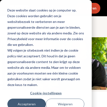
Menu
Abonneren
Deze website slaat cookies op je computer op.
Deze cookies worden gebruikt om je
websitebezoek te verbeteren en meer
gepersonaliseerde diensten aan je aan te bieden,
Dranken
zowel op deze website als via andere media. Zie ons
Privacybeleid voor meer informatie over de cookies
die we gebruiken.
Wij volgen je sitebezoek niet indien je de cookie
policy niet accepteert. Dit houd in dat je geen
gepersonaliseerde content te zien krijgt op deze
website als via andere media. Maar om te voldoen
aan je voorkeuren moeten we één kleine cookie
gebruiken zodat je niet vaker wordt gevraagd om
deze keus te maken.
Cookie-instellingen
Tags:
bier
,
michelin
,
gaultmillau
Accepteren
Weigeren
Gepubliceerd op: 7 oktober 2025