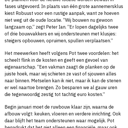
fases uitgevoerd. In plaats van één grote aannemersklus
kiest Robuust voor een rustige aanpak, want ze hoeven
niet weg uit de oude locatie. “Wij bouwen nu gewoon
langzaam op,” zegt Peter Ian. “Er lopen dagelijks twee
of drie bouwvakkers en wij ondersteunen met klusjes:
steigers opbouwen, opruimen, spullen verplaatsen.”
Het meewerken heeft volgens Pot twee voordelen: het
scheelt flink in de kosten en geeft een gevoel van
eigenaarschap. “Een vakman zaagt de planken op de
juiste hoek, maar wij schieten ze vast of sjouwen alles
naar binnen. Metselen kan ik niet, maar ik kan de stenen
er wel naartoe brengen. Zo besparen we al gauw uren
die tegenwoordig zestig tot tachtig euro kosten.”
Begin januari moet de ruwbouw klaar zijn, waarna de
afbouw volgt: keuken, vloeren en verdere inrichting. Ook
daar blijft het team ondersteunen waar mogelijk. Pot
benadrukt dat het niet alleen een financiële, maar ook