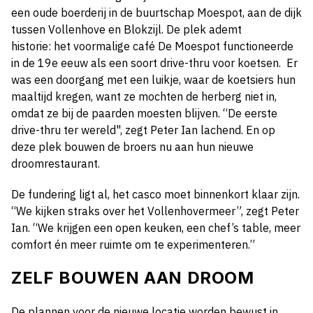
een oude boerderij in de buurtschap Moespot, aan de dijk
tussen Vollenhove en Blokzijl. De plek ademt
historie: het voormalige café De Moespot functioneerde
in de 19e eeuw als een soort drive-thru voor koetsen. Er
was een doorgang met een luikje, waar de koetsiers hun
maaltijd kregen, want ze mochten de herberg niet in,
omdat ze bij de paarden moesten blijven. “De eerste
drive-thru ter wereld", zegt Peter Ian lachend. En op
deze plek bouwen de broers nu aan hun nieuwe
droomrestaurant.
De fundering ligt al, het casco moet binnenkort klaar zijn.
“We kijken straks over het Vollenhovermeer”, zegt Peter
Ian. “We krijgen een open keuken, een chef’s table, meer
comfort én meer ruimte om te experimenteren.”
ZELF BOUWEN AAN DROOM
De plannen voor de nieuwe locatie worden bewust in