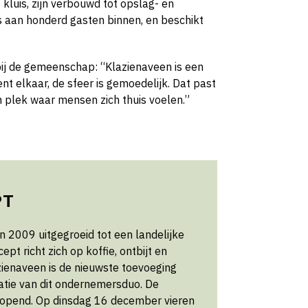
 kluis, zijn verbouwd tot opslag- en
s aan honderd gasten binnen, en beschikt
bij de gemeenschap: “Klazienaveen is een
t elkaar, de sfeer is gemoedelijk. Dat past
en plek waar mensen zich thuis voelen.”
PT
 in 2009 uitgegroeid tot een landelijke
pt richt zich op koffie, ontbijt en
azienaveen is de nieuwste toevoeging
atie van dit ondernemersduo. De
geopend. Op dinsdag 16 december vieren