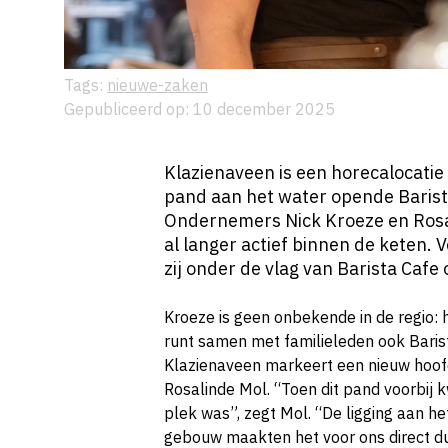
Tags:
nieuwe-zaken
Gepubliceerd op: 10 december 2025
Klazienaveen is een horecalocatie
pand aan het water opende Barist
Ondernemers Nick Kroeze en Rosal
al langer actief binnen de keten. V
zij onder de vlag van Barista Cafe
Kroeze is geen onbekende in de regio: h
runt samen met familieleden ook Baris
Klazienaveen markeert een nieuw hoofd
Rosalinde Mol. “Toen dit pand voorbij 
plek was”, zegt Mol. “De ligging aan he
gebouw maakten het voor ons direct dui