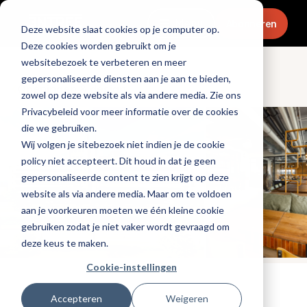
Menu
Abonneren
Deze website slaat cookies op je computer op.
Deze cookies worden gebruikt om je
websitebezoek te verbeteren en meer
gepersonaliseerde diensten aan je aan te bieden,
Openingen & design
zowel op deze website als via andere media. Zie ons
Privacybeleid voor meer informatie over de cookies
die we gebruiken.
Wij volgen je sitebezoek niet indien je de cookie
policy niet accepteert. Dit houd in dat je geen
gepersonaliseerde content te zien krijgt op deze
website als via andere media. Maar om te voldoen
aan je voorkeuren moeten we één kleine cookie
gebruiken zodat je niet vaker wordt gevraagd om
deze keus te maken.
Cookie-instellingen
Tags:
nieuwe-zaken
Accepteren
Weigeren
Gepubliceerd op: 23 april 2026