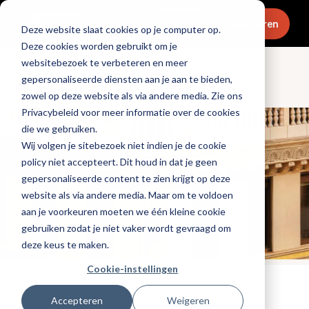
Menu
Abonneren
Deze website slaat cookies op je computer op.
Deze cookies worden gebruikt om je
websitebezoek te verbeteren en meer
gepersonaliseerde diensten aan je aan te bieden,
Openingen & design
zowel op deze website als via andere media. Zie ons
Privacybeleid voor meer informatie over de cookies
die we gebruiken.
Wij volgen je sitebezoek niet indien je de cookie
policy niet accepteert. Dit houd in dat je geen
gepersonaliseerde content te zien krijgt op deze
website als via andere media. Maar om te voldoen
aan je voorkeuren moeten we één kleine cookie
gebruiken zodat je niet vaker wordt gevraagd om
deze keus te maken.
Cookie-instellingen
Tags:
hotels
,
internationaal
Accepteren
Weigeren
Gepubliceerd op: 15 augustus 2022