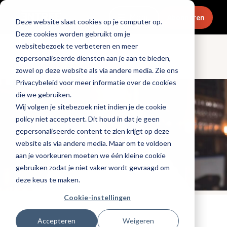
Menu
Abonneren
Deze website slaat cookies op je computer op.
Deze cookies worden gebruikt om je
websitebezoek te verbeteren en meer
gepersonaliseerde diensten aan je aan te bieden,
Openingen & design
zowel op deze website als via andere media. Zie ons
Privacybeleid voor meer informatie over de cookies
die we gebruiken.
Wij volgen je sitebezoek niet indien je de cookie
policy niet accepteert. Dit houd in dat je geen
gepersonaliseerde content te zien krijgt op deze
website als via andere media. Maar om te voldoen
aan je voorkeuren moeten we één kleine cookie
gebruiken zodat je niet vaker wordt gevraagd om
deze keus te maken.
Cookie-instellingen
Tags:
nieuwe-zaken
Accepteren
Weigeren
Gepubliceerd op: 17 januari 2025