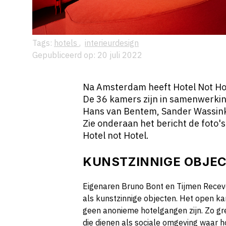
Tags:
hotels
,
interieurdesign
Gepubliceerd op: 20 juli 2022
Na Amsterdam heeft Hotel Not Hot
De 36 kamers zijn in samenwerki
Hans van Bentem, Sander Wassink
Zie onderaan het bericht de foto's 
Hotel not Hotel.
KUNSTZINNIGE OBJE
Eigenaren Bruno Bont en Tijmen Recev
als kunstzinnige objecten. Het open ka
geen anonieme hotelgangen zijn. Zo g
die dienen als sociale omgeving waar