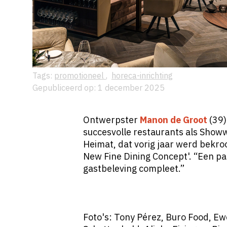
Tags:
promotioneel
,
horeca-inrichting
Gepubliceerd op: 1 december 2025
Ontwerpster
Manon de Groot
(39)
succesvolle restaurants als
Show
Heimat, dat vorig jaar werd bekr
New Fine Dining Concept'
. “Een p
gastbeleving compleet.”
Foto's: Tony Pérez, Buro Food, Ew