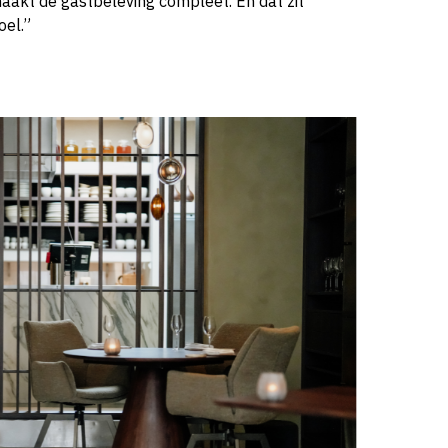
aakt de gastbeleving compleet. En dat zit
oel.”