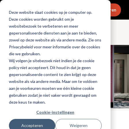
Menu
Abonneren
Deze website slaat cookies op je computer op.
Deze cookies worden gebruikt om je
websitebezoek te verbeteren en meer
gepersonaliseerde diensten aan je aan te bieden,
Openingen & design
zowel op deze website als via andere media. Zie ons
Privacybeleid voor meer informatie over de cookies
die we gebruiken.
Wij volgen je sitebezoek niet indien je de cookie
policy niet accepteert. Dit houd in dat je geen
gepersonaliseerde content te zien krijgt op deze
website als via andere media. Maar om te voldoen
aan je voorkeuren moeten we één kleine cookie
gebruiken zodat je niet vaker wordt gevraagd om
deze keus te maken.
Cookie-instellingen
Tags:
hotels
Accepteren
Weigeren
Gepubliceerd op: 11 december 2025