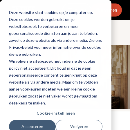
Menu
Abonneren
Deze website slaat cookies op je computer op.
Deze cookies worden gebruikt om je
websitebezoek te verbeteren en meer
gepersonaliseerde diensten aan je aan te bieden,
Openingen & design
zowel op deze website als via andere media. Zie ons
Privacybeleid voor meer informatie over de cookies
die we gebruiken.
Wij volgen je sitebezoek niet indien je de cookie
policy niet accepteert. Dit houd in dat je geen
gepersonaliseerde content te zien krijgt op deze
website als via andere media. Maar om te voldoen
aan je voorkeuren moeten we één kleine cookie
gebruiken zodat je niet vaker wordt gevraagd om
deze keus te maken.
Cookie-instellingen
Tags:
hotels
,
nieuwe-zaken
Accepteren
Weigeren
Gepubliceerd op: 26 juni 2024