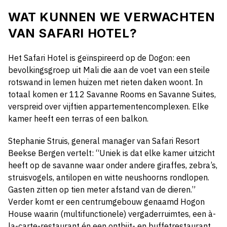
WAT KUNNEN WE VERWACHTEN
VAN SAFARI HOTEL?
Het Safari Hotel is geïnspireerd op de Dogon: een
bevolkingsgroep uit Mali die aan de voet van een steile
rotswand in lemen huizen met rieten daken woont. In
totaal komen er 112 Savanne Rooms en Savanne Suites,
verspreid over vijftien appartementencomplexen. Elke
kamer heeft een terras of een balkon.
Stephanie Struis, general manager van Safari Resort
Beekse Bergen vertelt: “Uniek is dat elke kamer uitzicht
heeft op de savanne waar onder andere giraffes, zebra’s,
struisvogels, antilopen en witte neushoorns rondlopen.
Gasten zitten op tien meter afstand van de dieren.”
Verder komt er een centrumgebouw genaamd Hogon
House waarin (multifunctionele) vergaderruimtes, een à-
la-carte-restaurant én een ontbijt- en buffetrestaurant