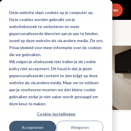
Menu
Abonneren
Deze website slaat cookies op je computer op.
Deze cookies worden gebruikt om je
websitebezoek te verbeteren en meer
gepersonaliseerde diensten aan je aan te bieden,
Openingen & design
zowel op deze website als via andere media. Zie ons
Privacybeleid voor meer informatie over de cookies
die we gebruiken.
Wij volgen je sitebezoek niet indien je de cookie
policy niet accepteert. Dit houd in dat je geen
gepersonaliseerde content te zien krijgt op deze
website als via andere media. Maar om te voldoen
aan je voorkeuren moeten we één kleine cookie
gebruiken zodat je niet vaker wordt gevraagd om
deze keus te maken.
Cookie-instellingen
Tags:
hotels
,
nieuwe-zaken
,
interieurdesign
Accepteren
Weigeren
Gepubliceerd op: 24 oktober 2022