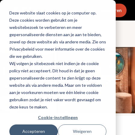
Menu
Abonneren
Deze website slaat cookies op je computer op.
Deze cookies worden gebruikt om je
websitebezoek te verbeteren en meer
gepersonaliseerde diensten aan je aan te bieden,
Openingen & design
zowel op deze website als via andere media. Zie ons
Privacybeleid voor meer informatie over de cookies
die we gebruiken.
Wij volgen je sitebezoek niet indien je de cookie
policy niet accepteert. Dit houd in dat je geen
gepersonaliseerde content te zien krijgt op deze
website als via andere media. Maar om te voldoen
aan je voorkeuren moeten we één kleine cookie
gebruiken zodat je niet vaker wordt gevraagd om
deze keus te maken.
Cookie-instellingen
Tags:
promotioneel
Accepteren
Weigeren
Gepubliceerd op: 15 januari 2024