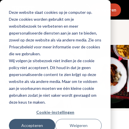
Menu
Abonneren
Deze website slaat cookies op je computer op.
Deze cookies worden gebruikt om je
websitebezoek te verbeteren en meer
gepersonaliseerde diensten aan je aan te bieden,
Culinair & chefs
zowel op deze website als via andere media. Zie ons
Privacybeleid voor meer informatie over de cookies
die we gebruiken.
Wij volgen je sitebezoek niet indien je de cookie
policy niet accepteert. Dit houd in dat je geen
gepersonaliseerde content te zien krijgt op deze
website als via andere media. Maar om te voldoen
aan je voorkeuren moeten we één kleine cookie
gebruiken zodat je niet vaker wordt gevraagd om
deze keus te maken.
Cookie-instellingen
Tags:
horecatrend
,
menu-ontwikkeling
Accepteren
Weigeren
Gepubliceerd op: 15 januari 2026