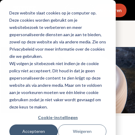
Menu
Abonneren
Deze website slaat cookies op je computer op.
Deze cookies worden gebruikt om je
websitebezoek te verbeteren en meer
gepersonaliseerde diensten aan je aan te bieden,
Culinair & chefs
zowel op deze website als via andere media. Zie ons
Privacybeleid voor meer informatie over de cookies
die we gebruiken.
Wij volgen je sitebezoek niet indien je de cookie
policy niet accepteert. Dit houd in dat je geen
gepersonaliseerde content te zien krijgt op deze
website als via andere media. Maar om te voldoen
aan je voorkeuren moeten we één kleine cookie
gebruiken zodat je niet vaker wordt gevraagd om
deze keus te maken.
Cookie-instellingen
Tags:
chefs
Accepteren
Weigeren
Gepubliceerd op: 14 augustus 2025