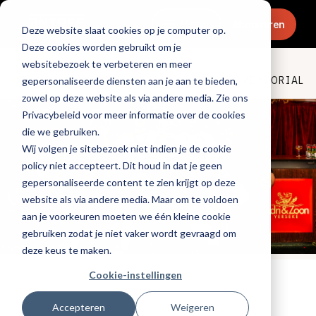
Menu
Abonneren
Deze website slaat cookies op je computer op.
Deze cookies worden gebruikt om je
websitebezoek te verbeteren en meer
Culinair & chefs
ADVERTORIAL
gepersonaliseerde diensten aan je aan te bieden,
zowel op deze website als via andere media. Zie ons
Privacybeleid voor meer informatie over de cookies
die we gebruiken.
Wij volgen je sitebezoek niet indien je de cookie
policy niet accepteert. Dit houd in dat je geen
gepersonaliseerde content te zien krijgt op deze
website als via andere media. Maar om te voldoen
aan je voorkeuren moeten we één kleine cookie
gebruiken zodat je niet vaker wordt gevraagd om
deze keus te maken.
Cookie-instellingen
Tags:
promotioneel
,
evenementen
,
gastvrijheid
Gepubliceerd op: 8 september 2025
Accepteren
Weigeren