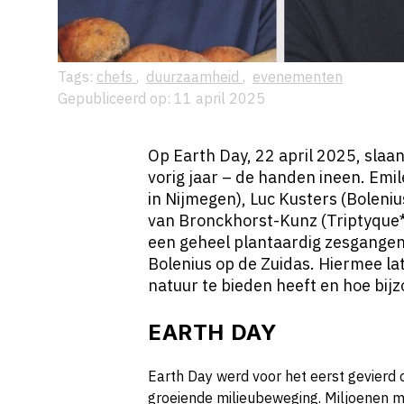
Tags:
chefs
,
duurzaamheid
,
evenementen
Gepubliceerd op: 11 april 2025
Op Earth Day, 22 april 2025, slaan
vorig jaar – de handen ineen. Emi
in Nijmegen), Luc Kusters (Boleni
van Bronckhorst-Kunz (Triptyque*
een geheel plantaardig zesgangen
Bolenius op de Zuidas. Hiermee la
natuur te bieden heeft en hoe bij
EARTH DAY
Earth Day werd voor het eerst gevierd 
groeiende milieubeweging. Miljoenen 