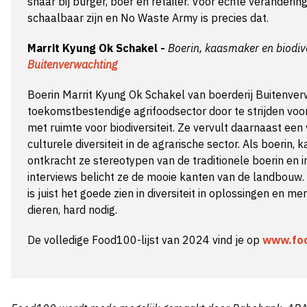
snaar bij burger, boer en retailer. Voor échte veranderi
schaalbaar zijn en No Waste Army is precies dat.
Marrit Kyung Ok Schakel -
Boerin, kaasmaker en biodiver
Buitenverwachting
Boerin Marrit Kyung Ok Schakel van boerderij Buitenver
toekomstbestendige agrifoodsector door te strijden v
met ruimte voor biodiversiteit. Ze vervult daarnaast een
culturele diversiteit in de agrarische sector. Als boerin, 
ontkracht ze stereotypen van de traditionele boerin en 
interviews belicht ze de mooie kanten van de landbouw. 
is juist het goede zien in diversiteit in oplossingen en 
dieren, hard nodig.
De volledige Food100-lijst van 2024 vind je op
www.foo