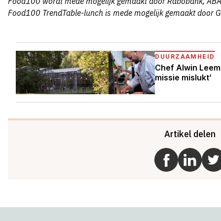
Food100 wordt mede mogelijk gemaakt door Rabobank, ABA
Food100 TrendTable-lunch is mede mogelijk gemaakt door G
DUURZAAMHEID
Chef Alwin Leemhu
missie mislukt’
Artikel delen