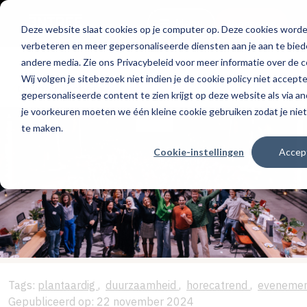
Menu
Abonneren
Deze website slaat cookies op je computer op. Deze cookies word
verbeteren en meer gepersonaliseerde diensten aan je aan te biede
andere media. Zie ons Privacybeleid voor meer informatie over de 
Wij volgen je sitebezoek niet indien je de cookie policy niet accepte
Culinair & chefs
gepersonaliseerde content te zien krijgt op deze website als via a
je voorkeuren moeten we één kleine cookie gebruiken zodat je nie
te maken.
Cookie-instellingen
Accep
Tags:
plantaardig
,
duurzaamheid
,
horecatrend
,
eveneme
Gepubliceerd op: 22 november 2024