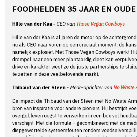
FOODHELDEN 35 JAAR EN OUDE
Hille van der Kaa -
CEO van
Those Vegan Cowboys
Hille van der Kaa is al jaren de motor op de achtergro
nu als CEO naar voren op een cruciaal moment: de kanse
namelijk explosief. Met Those Vegan Cowboys werkt Hill
drempel naar een meer plantaardig dieet kan verpulver
drive en karakter weet ze de juiste partnerships te slu
te zetten in deze veelbelovende markt.
Thibaud van der Steen -
Mede-oprichter van
No Waste 
De impact die Thibaud van der Steen met No Waste Army
bron van inspiratie voor andere pioniers. Hij bestrijdt v
overgebleven oogst te verwerken in een box vol houdba
verschijnt. Met die formule – gecombineerd met de med
diepgewortelde systeemfouten rondom voedselverspilli