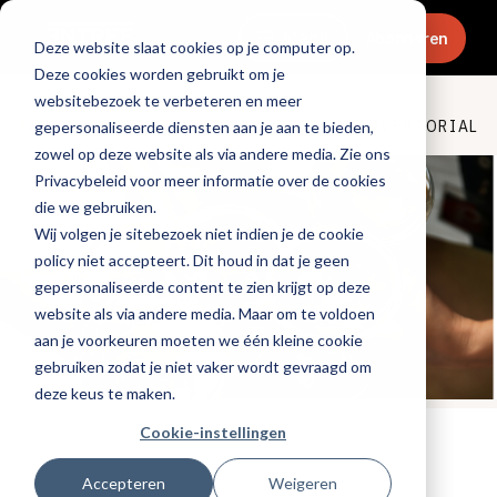
Menu
Abonneren
Deze website slaat cookies op je computer op.
Deze cookies worden gebruikt om je
websitebezoek te verbeteren en meer
Culinair & chefs
ADVERTORIAL
gepersonaliseerde diensten aan je aan te bieden,
zowel op deze website als via andere media. Zie ons
Privacybeleid voor meer informatie over de cookies
die we gebruiken.
Wij volgen je sitebezoek niet indien je de cookie
policy niet accepteert. Dit houd in dat je geen
gepersonaliseerde content te zien krijgt op deze
website als via andere media. Maar om te voldoen
aan je voorkeuren moeten we één kleine cookie
gebruiken zodat je niet vaker wordt gevraagd om
deze keus te maken.
Cookie-instellingen
Tags:
promotioneel
Gepubliceerd op: 6 augustus 2025
Accepteren
Weigeren