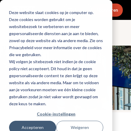
Menu
Abonneren
Deze website slaat cookies op je computer op.
Deze cookies worden gebruikt om je
websitebezoek te verbeteren en meer
gepersonaliseerde diensten aan je aan te bieden,
Culinair & chefs
zowel op deze website als via andere media. Zie ons
Privacybeleid voor meer informatie over de cookies
die we gebruiken.
Wij volgen je sitebezoek niet indien je de cookie
policy niet accepteert. Dit houd in dat je geen
gepersonaliseerde content te zien krijgt op deze
website als via andere media. Maar om te voldoen
aan je voorkeuren moeten we één kleine cookie
gebruiken zodat je niet vaker wordt gevraagd om
deze keus te maken.
Cookie-instellingen
Tags:
chefs
,
gaultmillau
,
horecanieuws
Accepteren
Weigeren
Gepubliceerd op: 9 februari 2026