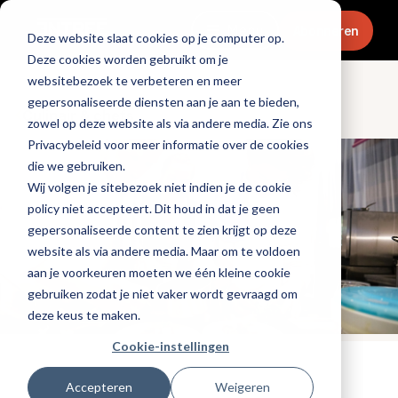
Menu
Abonneren
Deze website slaat cookies op je computer op.
Deze cookies worden gebruikt om je
websitebezoek te verbeteren en meer
gepersonaliseerde diensten aan je aan te bieden,
Culinair & chefs
zowel op deze website als via andere media. Zie ons
Privacybeleid voor meer informatie over de cookies
die we gebruiken.
Wij volgen je sitebezoek niet indien je de cookie
policy niet accepteert. Dit houd in dat je geen
gepersonaliseerde content te zien krijgt op deze
website als via andere media. Maar om te voldoen
aan je voorkeuren moeten we één kleine cookie
gebruiken zodat je niet vaker wordt gevraagd om
deze keus te maken.
Cookie-instellingen
Tags:
chefs
,
evenementen
Accepteren
Weigeren
Gepubliceerd op: 15 augustus 2025