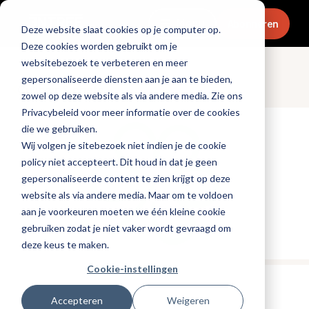
Menu
Abonneren
Deze website slaat cookies op je computer op.
Deze cookies worden gebruikt om je
websitebezoek te verbeteren en meer
gepersonaliseerde diensten aan je aan te bieden,
Culinair & chefs
zowel op deze website als via andere media. Zie ons
Privacybeleid voor meer informatie over de cookies
die we gebruiken.
Wij volgen je sitebezoek niet indien je de cookie
policy niet accepteert. Dit houd in dat je geen
gepersonaliseerde content te zien krijgt op deze
website als via andere media. Maar om te voldoen
aan je voorkeuren moeten we één kleine cookie
gebruiken zodat je niet vaker wordt gevraagd om
deze keus te maken.
Cookie-instellingen
Tags:
duurzaamheid
,
michelin
Accepteren
Weigeren
Gepubliceerd op: 21 mei 2026