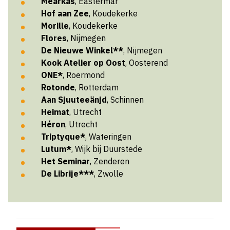
Mearkas
, Eastermar
Hof aan Zee
, Koudekerke
Morille
, Koudekerke
Flores
, Nijmegen
De Nieuwe Winkel**
, Nijmegen
Kook Atelier op Oost
, Oosterend
ONE*
, Roermond
Rotonde
, Rotterdam
Aan Sjuuteeänjd
, Schinnen
Heimat
, Utrecht
Héron
, Utrecht
Triptyque*
, Wateringen
Lutum*
, Wijk bij Duurstede
Het Seminar
, Zenderen
De Librije***
, Zwolle