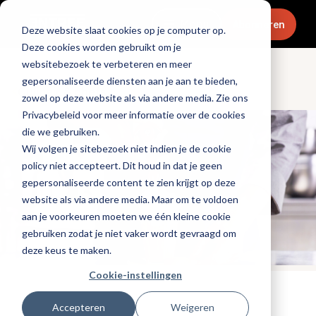
Menu
Abonneren
Deze website slaat cookies op je computer op.
Deze cookies worden gebruikt om je
websitebezoek te verbeteren en meer
gepersonaliseerde diensten aan je aan te bieden,
Culinair & chefs
zowel op deze website als via andere media. Zie ons
Privacybeleid voor meer informatie over de cookies
die we gebruiken.
Wij volgen je sitebezoek niet indien je de cookie
policy niet accepteert. Dit houd in dat je geen
gepersonaliseerde content te zien krijgt op deze
website als via andere media. Maar om te voldoen
aan je voorkeuren moeten we één kleine cookie
gebruiken zodat je niet vaker wordt gevraagd om
deze keus te maken.
Cookie-instellingen
Tags:
promotioneel
,
dessert
Accepteren
Weigeren
Gepubliceerd op: 6 januari 2026