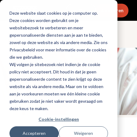
Menu
Abonneren
Deze website slaat cookies op je computer op.
Deze cookies worden gebruikt om je
websitebezoek te verbeteren en meer
gepersonaliseerde diensten aan je aan te bieden,
Culinair & chefs
zowel op deze website als via andere media. Zie ons
Privacybeleid voor meer informatie over de cookies
die we gebruiken.
Wij volgen je sitebezoek niet indien je de cookie
policy niet accepteert. Dit houd in dat je geen
gepersonaliseerde content te zien krijgt op deze
website als via andere media. Maar om te voldoen
aan je voorkeuren moeten we één kleine cookie
gebruiken zodat je niet vaker wordt gevraagd om
deze keus te maken.
Cookie-instellingen
Tags:
chefs
,
duurzaamheid
Accepteren
Weigeren
Gepubliceerd op: 2 november 2021