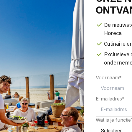
ONTVAN
De nieuwst
Horeca
Culinaire en
Exclusieve 
onderneme
Voornaam
*
E-mailadres
*
Wat is je functi