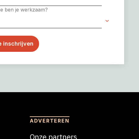
rie ben je werkzaam?
ADVERTEREN
Onze partners