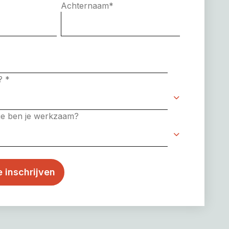
Achternaam
*
e?
*
rie ben je werkzaam?