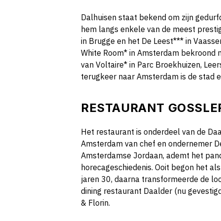
Dalhuisen staat bekend om zijn gedurfd
hem langs enkele van de meest prest
in Brugge en het De Leest*** in Vaassen
White Room* in Amsterdam bekroond me
van Voltaire* in Parc Broekhuizen, Lee
terugkeer naar Amsterdam is de stad ee
RESTAURANT GOSSLER
Het restaurant is onderdeel van de Da
Amsterdam van chef en ondernemer Den
Amsterdamse Jordaan, ademt het pand v
horecageschiedenis. Ooit begon het als
jaren 30, daarna transformeerde de loca
dining restaurant Daalder (nu gevestigd 
& Florin.