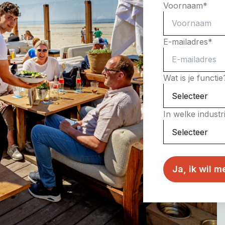
Voornaam
*
E-mailadres
*
Wat is je functi
In welke indust