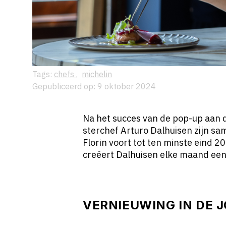
Tags:
chefs
,
michelin
Gepubliceerd op: 9 oktober 2024
Na het succes van de pop-up aan 
sterchef Arturo Dalhuisen zijn s
Florin voort tot ten minste eind 
creëert Dalhuisen elke maand een
VERNIEUWING IN DE 