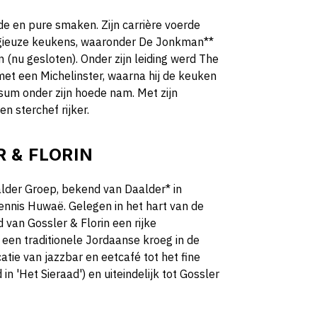
e en pure smaken. Zijn carrière voerde
igieuze keukens, waaronder De Jonkman**
 (nu gesloten). Onder zijn leiding werd The
t een Michelinster, waarna hij de keuken
rsum onder zijn hoede nam. Met zijn
n sterchef rijker.
 & FLORIN
alder Groep, bekend van Daalder* in
nis Huwaë. Gelegen in het hart van de
an Gossler & Florin een rijke
 een traditionele Jordaanse kroeg in de
tie van jazzbar en eetcafé tot het fine
in 'Het Sieraad') en uiteindelijk tot Gossler