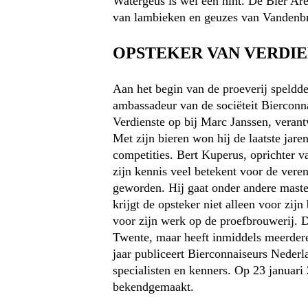
Watergeus is wel een hint. De Bier Are
van lambieken en geuzes van Vandenbr
OPSTEKER VAN VERDI
Aan het begin van de proeverij speldd
ambassadeur van de sociëteit Bierconn
Verdienste op bij Marc Janssen, veran
Met zijn bieren won hij de laatste jare
competities. Bert Kuperus, oprichter v
zijn kennis veel betekent voor de vere
geworden. Hij gaat onder andere maste
krijgt de opsteker niet alleen voor zij
voor zijn werk op de proefbrouwerij. D
Twente, maar heeft inmiddels meerdere 
jaar publiceert Bierconnaiseurs Nederl
specialisten en kenners. Op 23 januari
bekendgemaakt.