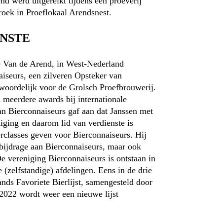
nd werd uitgereikt tijdens een proeverij
oek in Proeflokaal Arendsnest.
ENSTE
e Van de Arend, in West-Nederland
aiseurs, een zilveren Opsteker van
twoordelijk voor de Grolsch Proefbrouwerij.
n meerdere awards bij internationale
an Bierconnaiseurs gaf aan dat Janssen met
niging en daarom lid van verdienste is
rclasses geven voor Bierconnaiseurs. Hij
n bijdrage aan Bierconnaiseurs, maar ook
e vereniging Bierconnaiseurs is ontstaan in
(zelfstandige) afdelingen. Eens in de drie
ands Favoriete Bierlijst, samengesteld door
 2022 wordt weer een nieuwe lijst