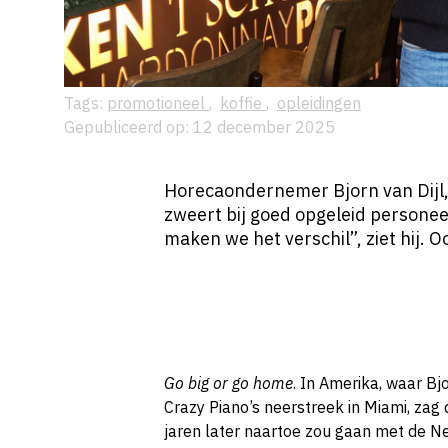
Tags:
promotioneel
,
koffie
,
opleidingen
Gepubliceerd op: 12 december 2025
Horecaondernemer Bjorn van Dijl
zweert bij goed opgeleid personee
maken we het verschil”, ziet hij. O
Go big or go home
. In Amerika, waar Bjo
Crazy Piano’s neerstreek in Miami, za
jaren later naartoe zou gaan met de N