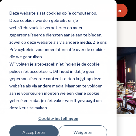
Menu
Abonneren
Deze website slaat cookies op je computer op.
Deze cookies worden gebruikt om je
websitebezoek te verbeteren en meer
gepersonaliseerde diensten aan je aan te bieden,
Openingen & design
zowel op deze website als via andere media. Zie ons
Privacybeleid voor meer informatie over de cookies
die we gebruiken.
Wij volgen je sitebezoek niet indien je de cookie
policy niet accepteert. Dit houd in dat je geen
gepersonaliseerde content te zien krijgt op deze
website als via andere media. Maar om te voldoen
aan je voorkeuren moeten we één kleine cookie
gebruiken zodat je niet vaker wordt gevraagd om
deze keus te maken.
Cookie-instellingen
Tags:
nieuwe-zaken
Accepteren
Weigeren
Gepubliceerd op: 29 juni 2026