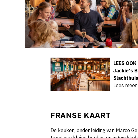
LEES OOK
Jackie's B
Slachthui
Lees meer
FRANSE KAART
De keuken, onder leiding van Marco Ge
trend van kleine bordjes en ingewikkeld