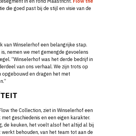
uxesegment in en rond Maastricht.
Flow the
ie die goed past bij de stijl en visie van de
ek van Winselerhof een belangrijke stap.
g is, nemen we met gemengde gevoelens
egel. “Winselerhof was het derde bedrijf in
derdeel van ons verhaal. We zijn trots op
n opgebouwd en dragen het met
n.”
TEIT
Flow the Collection, ziet in Winselerhof een
k met geschiedenis en een eigen karakter.
, de keuken, het voelt alsof het altijd al bij
t werkt behouden, van het team tot aan de