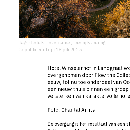
Tags:
hotels
,
overname
,
bedrijfsvoering
Gepubliceerd op: 18 juli 2025
Hotel Winselerhof in Landgraaf w
overgenomen door Flow the Collec
eeuw, tot nu toe onderdeel van Oo
een nieuw thuis binnen een groep 
versterken van karaktervolle hore
Foto: Chantal Arnts
De overgang is het resultaat van een s