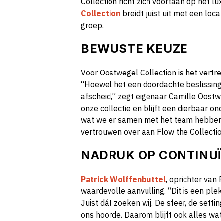
Collection richt zich voortaan op het l
Collection
breidt juist uit met een locat
groep.
BEWUSTE KEUZE
Voor Oostwegel Collection is het vertr
“Hoewel het een doordachte beslissin
afscheid,” zegt eigenaar Camille Oostw
onze collectie en blijft een dierbaar on
wat we er samen met het team hebbe
vertrouwen over aan Flow the Collectio
NADRUK OP CONTINUÏ
Patrick Wolffenbuttel
, oprichter van 
waardevolle aanvulling. “Dit is een ple
Juist dát zoeken wij. De sfeer, de setting
ons hoorde. Daarom blijft ook alles wa