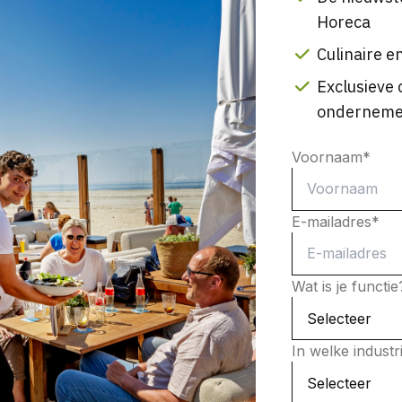
Horeca
Culinaire en
Exclusieve 
onderneme
Voornaam
*
E-mailadres
*
Wat is je functi
In welke indust