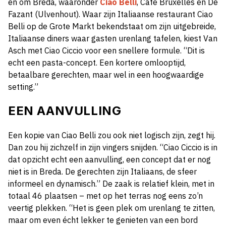
en om Breda, waaronder
Ciao Belli
, Café Bruxelles en De
Fazant (Ulvenhout). Waar zijn Italiaanse restaurant Ciao
Belli op de Grote Markt bekendstaat om zijn uitgebreide,
Italiaanse diners waar gasten urenlang tafelen, kiest Van
Asch met Ciao Ciccio voor een snellere formule. “Dit is
echt een pasta-concept. Een kortere omlooptijd,
betaalbare gerechten, maar wel in een hoogwaardige
setting.”
EEN AANVULLING
Een kopie van Ciao Belli zou ook niet logisch zijn, zegt hij.
Dan zou hij zichzelf in zijn vingers snijden. “Ciao Ciccio is in
dat opzicht echt een aanvulling, een concept dat er nog
niet is in Breda. De gerechten zijn Italiaans, de sfeer
informeel en dynamisch.” De zaak is relatief klein, met in
totaal 46 plaatsen – met op het terras nog eens zo’n
veertig plekken. “Het is geen plek om urenlang te zitten,
maar om even écht lekker te genieten van een bord