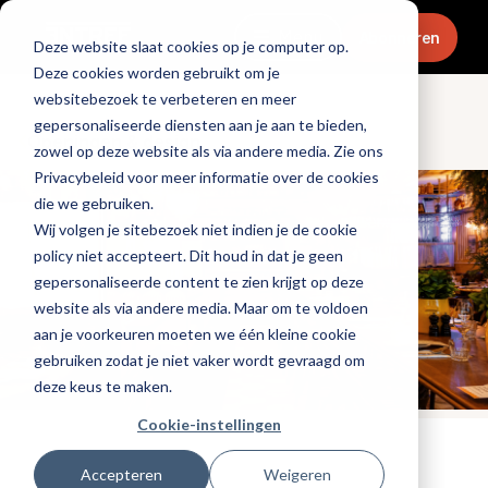
Menu
Abonneren
Deze website slaat cookies op je computer op.
Deze cookies worden gebruikt om je
websitebezoek te verbeteren en meer
gepersonaliseerde diensten aan je aan te bieden,
Openingen & design
zowel op deze website als via andere media. Zie ons
Privacybeleid voor meer informatie over de cookies
die we gebruiken.
Wij volgen je sitebezoek niet indien je de cookie
policy niet accepteert. Dit houd in dat je geen
gepersonaliseerde content te zien krijgt op deze
website als via andere media. Maar om te voldoen
aan je voorkeuren moeten we één kleine cookie
gebruiken zodat je niet vaker wordt gevraagd om
deze keus te maken.
Cookie-instellingen
Tags:
nieuwe-zaken
Accepteren
Weigeren
Gepubliceerd op: 16 februari 2026