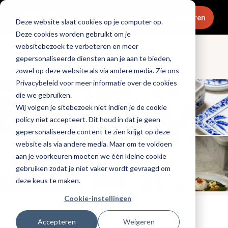
Menu
Abonneren
Deze website slaat cookies op je computer op.
Deze cookies worden gebruikt om je
websitebezoek te verbeteren en meer
gepersonaliseerde diensten aan je aan te bieden,
Openingen & design
zowel op deze website als via andere media. Zie ons
Privacybeleid voor meer informatie over de cookies
die we gebruiken.
Wij volgen je sitebezoek niet indien je de cookie
policy niet accepteert. Dit houd in dat je geen
gepersonaliseerde content te zien krijgt op deze
website als via andere media. Maar om te voldoen
aan je voorkeuren moeten we één kleine cookie
gebruiken zodat je niet vaker wordt gevraagd om
deze keus te maken.
Cookie-instellingen
Tags:
nieuwe-zaken
Accepteren
Weigeren
Gepubliceerd op: 5 januari 2026