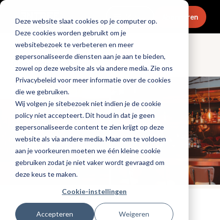
Menu
Abonneren
Deze website slaat cookies op je computer op.
Deze cookies worden gebruikt om je
websitebezoek te verbeteren en meer
gepersonaliseerde diensten aan je aan te bieden,
Openingen & design
zowel op deze website als via andere media. Zie ons
Privacybeleid voor meer informatie over de cookies
die we gebruiken.
Wij volgen je sitebezoek niet indien je de cookie
policy niet accepteert. Dit houd in dat je geen
gepersonaliseerde content te zien krijgt op deze
website als via andere media. Maar om te voldoen
aan je voorkeuren moeten we één kleine cookie
gebruiken zodat je niet vaker wordt gevraagd om
deze keus te maken.
Cookie-instellingen
Tags:
nieuwe-zaken
Accepteren
Weigeren
Gepubliceerd op: 28 januari 2026