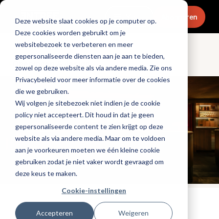
Menu
Abonneren
Deze website slaat cookies op je computer op.
Deze cookies worden gebruikt om je
websitebezoek te verbeteren en meer
gepersonaliseerde diensten aan je aan te bieden,
Openingen & design
zowel op deze website als via andere media. Zie ons
Privacybeleid voor meer informatie over de cookies
die we gebruiken.
Wij volgen je sitebezoek niet indien je de cookie
policy niet accepteert. Dit houd in dat je geen
gepersonaliseerde content te zien krijgt op deze
website als via andere media. Maar om te voldoen
aan je voorkeuren moeten we één kleine cookie
gebruiken zodat je niet vaker wordt gevraagd om
deze keus te maken.
Cookie-instellingen
Tags:
cocktails
,
nieuwe-zaken
Accepteren
Weigeren
Gepubliceerd op: 26 januari 2026