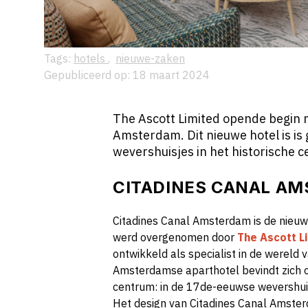
Tags:
hotels
,
nieuwe-zaken
Gepubliceerd op: 18 maart 2024
The Ascott Limited opende begin 
Amsterdam. Dit nieuwe hotel is is
wevershuisjes in het historische
CITADINES CANAL A
Citadines Canal Amsterdam is de nieuw
werd overgenomen door
The Ascott L
ontwikkeld als specialist in de wereld 
Amsterdamse aparthotel bevindt zich op
centrum: in de 17de-eeuwse wevershui
Het design van Citadines Canal Amsterd