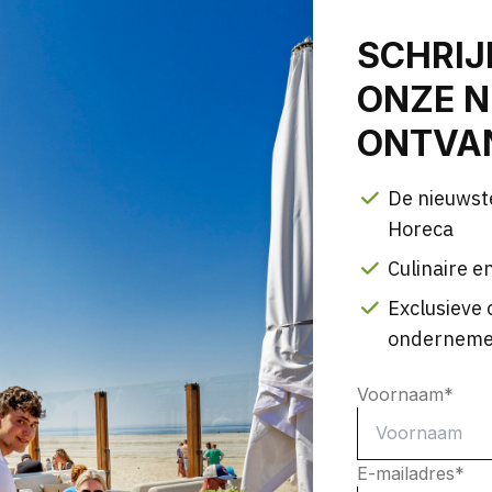
SCHRIJ
ONZE N
ONTVAN
De nieuwst
Horeca
Culinaire en
Exclusieve 
onderneme
Voornaam
*
E-mailadres
*