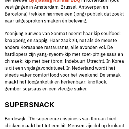
het nieuwe
Gyojasang Korean BBQ
in Rotterdam (ook
vestigingen in Amsterdam, Brussel, Antwerpen en
Barcelona) trekken hiermee een (jong) publiek dat zoekt
naar uitgesproken smaken én beleving.
Yoonjung Sunwoo van Sonmat noemt haar kip soulfood:
knapperig en sappig. Haar zaak zit, net als de meeste
andere Koreaanse restaurants, alle avonden vol. De
hardlopers zijn yang-nyeom-kip met zoet-pittige saus en
chimaek: kip met bier (bron: Indebuurt Utrecht). In Korea
is dit een vrijdagavondritueel. In Nederland wordt het
steeds vaker comfortfood voor het weekend. De smaak
maakt het toegankelijk en herkenbaar: knoflook,
gember, sojasaus en een vleugje suiker.
SUPERSNACK
Bordewijk: “De superieure crispiness van Korean fried
chicken maakt het tot een hit. Mensen zijn dol op krokant