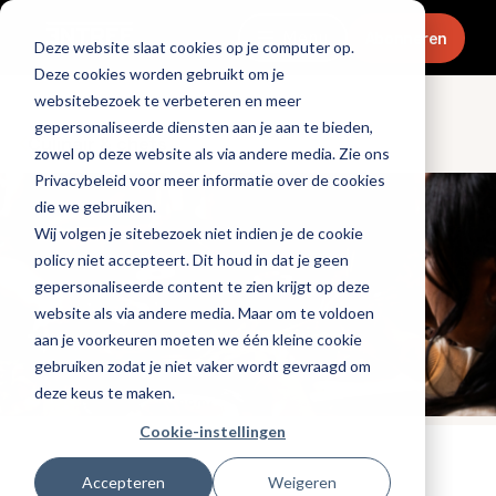
Menu
Abonneren
Deze website slaat cookies op je computer op.
Deze cookies worden gebruikt om je
websitebezoek te verbeteren en meer
gepersonaliseerde diensten aan je aan te bieden,
Culinair & chefs
zowel op deze website als via andere media. Zie ons
Privacybeleid voor meer informatie over de cookies
die we gebruiken.
Wij volgen je sitebezoek niet indien je de cookie
policy niet accepteert. Dit houd in dat je geen
gepersonaliseerde content te zien krijgt op deze
website als via andere media. Maar om te voldoen
aan je voorkeuren moeten we één kleine cookie
gebruiken zodat je niet vaker wordt gevraagd om
deze keus te maken.
Cookie-instellingen
Tags:
horecatrend
Accepteren
Weigeren
Gepubliceerd op: 16 december 2025