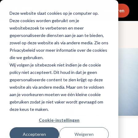
Menu
Abonneren
Deze website slaat cookies op je computer op.
Deze cookies worden gebruikt om je
websitebezoek te verbeteren en meer
gepersonaliseerde diensten aan je aan te bieden,
Culinair & chefs
zowel op deze website als via andere media. Zie ons
Privacybeleid voor meer informatie over de cookies
die we gebruiken.
Wij volgen je sitebezoek niet indien je de cookie
policy niet accepteert. Dit houd in dat je geen
gepersonaliseerde content te zien krijgt op deze
website als via andere media. Maar om te voldoen
aan je voorkeuren moeten we één kleine cookie
gebruiken zodat je niet vaker wordt gevraagd om
deze keus te maken.
Cookie-instellingen
Tags:
chefs
Accepteren
Weigeren
Gepubliceerd op: 1 november 2023