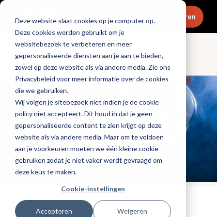
Menu
Abonneren
Deze website slaat cookies op je computer op.
Deze cookies worden gebruikt om je
websitebezoek te verbeteren en meer
gepersonaliseerde diensten aan je aan te bieden,
Culinair & chefs
zowel op deze website als via andere media. Zie ons
Privacybeleid voor meer informatie over de cookies
die we gebruiken.
Wij volgen je sitebezoek niet indien je de cookie
policy niet accepteert. Dit houd in dat je geen
gepersonaliseerde content te zien krijgt op deze
website als via andere media. Maar om te voldoen
aan je voorkeuren moeten we één kleine cookie
gebruiken zodat je niet vaker wordt gevraagd om
deze keus te maken.
Cookie-instellingen
Tags:
duurzaamheid
Accepteren
Weigeren
Gepubliceerd op: 11 september 2023