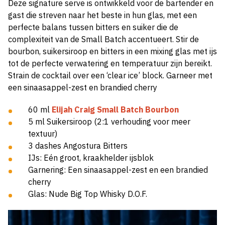
Deze signature serve is ontwikkeld voor de bartender en
gast die streven naar het beste in hun glas, met een
perfecte balans tussen bitters en suiker die de
complexiteit van de Small Batch accentueert. Stir de
bourbon, suikersiroop en bitters in een mixing glas met ijs
tot de perfecte verwatering en temperatuur zijn bereikt.
Strain de cocktail over een ‘clear ice’ block. Garneer met
een sinaasappel-zest en brandied cherry
60 ml
Elijah Craig Small Batch Bourbon
5 ml Suikersiroop (2:1 verhouding voor meer
textuur)
3 dashes Angostura Bitters
IJs: Eén groot, kraakhelder ijsblok
Garnering: Een sinaasappel-zest en een brandied
cherry
Glas: Nude Big Top Whisky D.O.F.