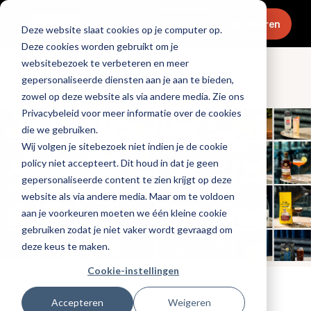
Menu
Abonneren
Deze website slaat cookies op je computer op.
Deze cookies worden gebruikt om je
websitebezoek te verbeteren en meer
gepersonaliseerde diensten aan je aan te bieden,
Dranken
zowel op deze website als via andere media. Zie ons
Privacybeleid voor meer informatie over de cookies
die we gebruiken.
Wij volgen je sitebezoek niet indien je de cookie
policy niet accepteert. Dit houd in dat je geen
gepersonaliseerde content te zien krijgt op deze
website als via andere media. Maar om te voldoen
aan je voorkeuren moeten we één kleine cookie
gebruiken zodat je niet vaker wordt gevraagd om
deze keus te maken.
Cookie-instellingen
Tags:
cocktails
Accepteren
Weigeren
Gepubliceerd op: 3 juni 2026