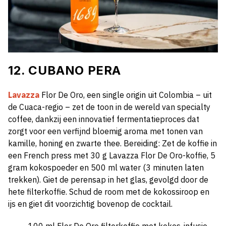
12. CUBANO PERA
Lavazza
Flor De Oro, een single origin uit Colombia – uit
de Cuaca-regio – zet de toon in de wereld van specialty
coffee, dankzij een innovatief fermentatieproces dat
zorgt voor een verfijnd bloemig aroma met tonen van
kamille, honing en zwarte thee. Bereiding: Zet de koffie in
een French press met 30 g Lavazza Flor De Oro-koffie, 5
gram kokospoeder en 500 ml water (3 minuten laten
trekken). Giet de perensap in het glas, gevolgd door de
hete filterkoffie. Schud de room met de kokossiroop en
ijs en giet dit voorzichtig bovenop de cocktail.
100 ml Flor De Oro filterkoffie met kokos-infusie