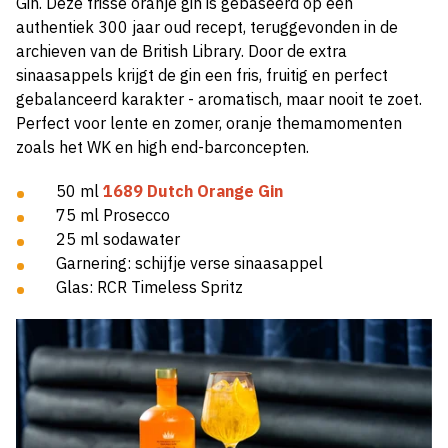
Gin. Deze frisse oranje gin is gebaseerd op een
authentiek 300 jaar oud recept, teruggevonden in de
archieven van de British Library. Door de extra
sinaasappels krijgt de gin een fris, fruitig en perfect
gebalanceerd karakter - aromatisch, maar nooit te zoet.
Perfect voor lente en zomer, oranje themamomenten
zoals het WK en high end-barconcepten.
50 ml
1689 Dutch Orange Gin
75 ml Prosecco
25 ml sodawater
Garnering: schijfje verse sinaasappel
Glas: RCR Timeless Spritz