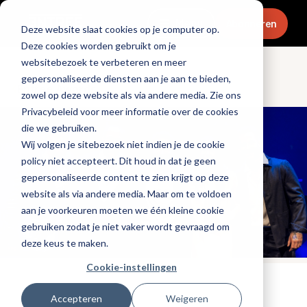
Menu
Abonneren
Deze website slaat cookies op je computer op.
Deze cookies worden gebruikt om je
websitebezoek te verbeteren en meer
gepersonaliseerde diensten aan je aan te bieden,
Entree Awards
zowel op deze website als via andere media. Zie ons
Privacybeleid voor meer informatie over de cookies
die we gebruiken.
Wij volgen je sitebezoek niet indien je de cookie
policy niet accepteert. Dit houd in dat je geen
gepersonaliseerde content te zien krijgt op deze
website als via andere media. Maar om te voldoen
aan je voorkeuren moeten we één kleine cookie
gebruiken zodat je niet vaker wordt gevraagd om
deze keus te maken.
Cookie-instellingen
Tags:
cocktails
,
entree awards 2022
Accepteren
Weigeren
Gepubliceerd op: 28 november 2022