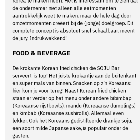
Korea te maken heeft. Het is interessant om te zien dat
de ondernemer niet alleen alle eetmomenten
aantrekkelijk weet te maken, maar de hele dag door
omzetmomenten creëert bij de (jonge) doelgroep. Dit
complete concept is absoluut snel schaalbaar, meent
de jury. Indrukwekkend!
FOOD & BEVERAGE
De krokante Korean fried chicken die SOJU Bar
serveert, is top! Het juiste krokantje aan de buitenkant
en super mals van binnen. Snacken op z’n Koreaans:
hier kom je voor terug! Naast Korean fried chicken
staan er verder op het menu onder andere bibimbap
(Koreaanse rijstbowls), mandu (Koreaanse dumplings)
en kimbab (Koreaanse sushirolls). Allemaal even
lekker. Ook het Koreaans gedistilleerde drankje soju,
een soort milde Japanse sake, is populair onder de
gasten.