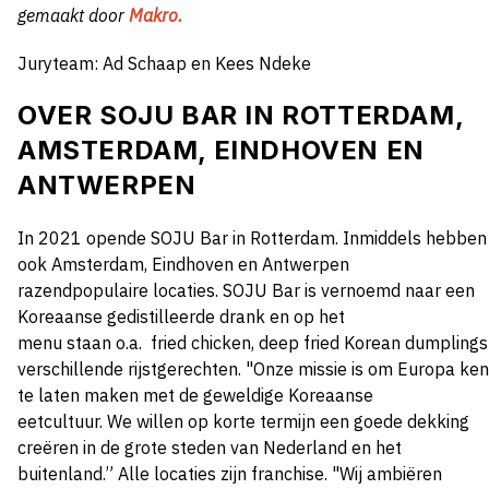
gemaakt door
Makro
.
Juryteam: Ad Schaap en Kees Ndeke
OVER SOJU BAR IN ROTTERDAM,
AMSTERDAM, EINDHOVEN EN
ANTWERPEN
In
2021 opende SOJU Bar in Rotterdam.
Inmiddels hebben
ook Amsterdam, Eindhoven en Antwerpen
razendpopulaire
locaties
.
SOJU Bar is vernoemd naar een
Koreaanse gedistilleerde drank en
op
het
menu
staan
o.a.
fried
chicken
,
deep
fried
Korean
dumplings
verschillende rijstgerechten.
"
Onze missie is om Europa ken
te laten maken met de geweldige Koreaanse
eetcultuur.
We
willen o
p korte termijn een goede dekking
creëren in de grote steden van Nederland
en het
buitenland
.”
Alle locaties zijn franchise. "
Wij ambiëren