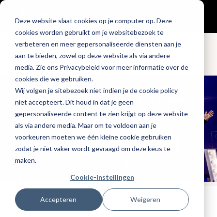
Menu
Abonneren
Deze website slaat cookies op je computer op. Deze
cookies worden gebruikt om je websitebezoek te
verbeteren en meer gepersonaliseerde diensten aan je
aan te bieden, zowel op deze website als via andere
Entree Awards
media. Zie ons Privacybeleid voor meer informatie over de
cookies die we gebruiken.
Wij volgen je sitebezoek niet indien je de cookie policy
niet accepteert. Dit houd in dat je geen
gepersonaliseerde content te zien krijgt op deze website
als via andere media. Maar om te voldoen aan je
voorkeuren moeten we één kleine cookie gebruiken
zodat je niet vaker wordt gevraagd om deze keus te
maken.
Cookie-instellingen
Accepteren
Weigeren
Tags:
entree-awards-2023
Gepubliceerd op: 27 november 2023