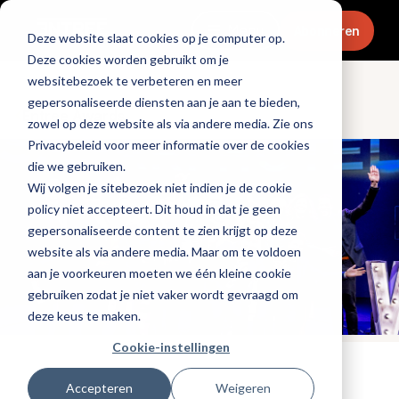
Menu
Abonneren
Deze website slaat cookies op je computer op.
Deze cookies worden gebruikt om je
websitebezoek te verbeteren en meer
gepersonaliseerde diensten aan je aan te bieden,
Entree Awards
zowel op deze website als via andere media. Zie ons
Privacybeleid voor meer informatie over de cookies
die we gebruiken.
Wij volgen je sitebezoek niet indien je de cookie
policy niet accepteert. Dit houd in dat je geen
gepersonaliseerde content te zien krijgt op deze
website als via andere media. Maar om te voldoen
aan je voorkeuren moeten we één kleine cookie
gebruiken zodat je niet vaker wordt gevraagd om
deze keus te maken.
Cookie-instellingen
Tags:
entree-awards-2023
Accepteren
Weigeren
Gepubliceerd op: 9 mei 2024