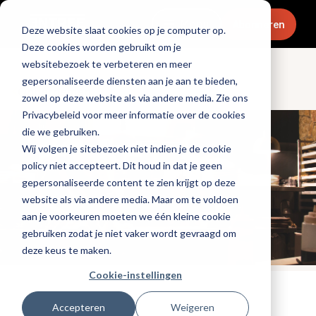
Menu
Abonneren
Deze website slaat cookies op je computer op.
Deze cookies worden gebruikt om je
websitebezoek te verbeteren en meer
gepersonaliseerde diensten aan je aan te bieden,
Ondernemen
zowel op deze website als via andere media. Zie ons
Privacybeleid voor meer informatie over de cookies
die we gebruiken.
Wij volgen je sitebezoek niet indien je de cookie
policy niet accepteert. Dit houd in dat je geen
gepersonaliseerde content te zien krijgt op deze
website als via andere media. Maar om te voldoen
aan je voorkeuren moeten we één kleine cookie
gebruiken zodat je niet vaker wordt gevraagd om
deze keus te maken.
Cookie-instellingen
Tags:
digitalisering
,
financieel
Accepteren
Weigeren
Gepubliceerd op: 14 november 2024